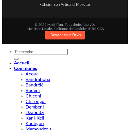
-Choisir son Artisan à Mayotte
© 2025 Madi-Plan. Tous droits réservés.
-Mentions Légales
-Politique de Confidentialité
-CGV
-Demander un Devis
Recherche
pour :
Accueil
Communes
Acoua
Bandraboua
Bandrélé
Bouéni
Chiconi
Chirongui
Dembeni
Dzaoudzi
Kani-Kéli
Koungou
Mamoudzou