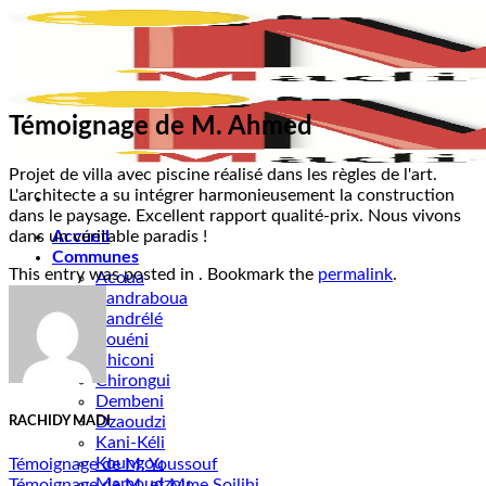
Passer
au
contenu
Témoignage de M. Ahmed
Projet de villa avec piscine réalisé dans les règles de l'art.
L'architecte a su intégrer harmonieusement la construction
dans le paysage. Excellent rapport qualité-prix. Nous vivons
dans un véritable paradis !
Accueil
Communes
This entry was posted in . Bookmark the
permalink
.
Acoua
Bandraboua
Bandrélé
Bouéni
Chiconi
Chirongui
Dembeni
Dzaoudzi
RACHIDY MADI
Kani-Kéli
Koungou
Témoignage de M. Youssouf
Mamoudzou
Témoignage de M. et Mme Soilihi