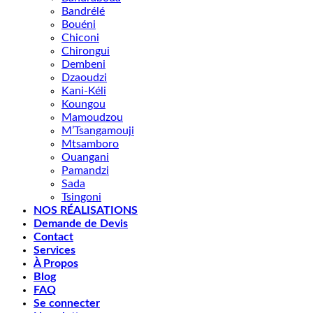
Bandrélé
Bouéni
Chiconi
Chirongui
Dembeni
Dzaoudzi
Kani-Kéli
Koungou
Mamoudzou
M’Tsangamouji
Mtsamboro
Ouangani
Pamandzi
Sada
Tsingoni
NOS RÉALISATIONS
Demande de Devis
Contact
Services
À Propos
Blog
FAQ
Se connecter