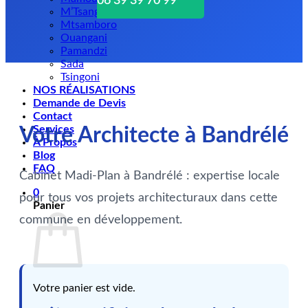
06 39 39 70 99
M’Tsangamouji
Mtsamboro
Ouangani
Pamandzi
Sada
Tsingoni
NOS RÉALISATIONS
Demande de Devis
Contact
Services
Votre Architecte à Bandrélé
À Propos
Blog
FAQ
Cabinet Madi-Plan à Bandrélé : expertise locale
0
pour tous vos projets architecturaux dans cette
Panier
commune en développement.
Votre panier est vide.