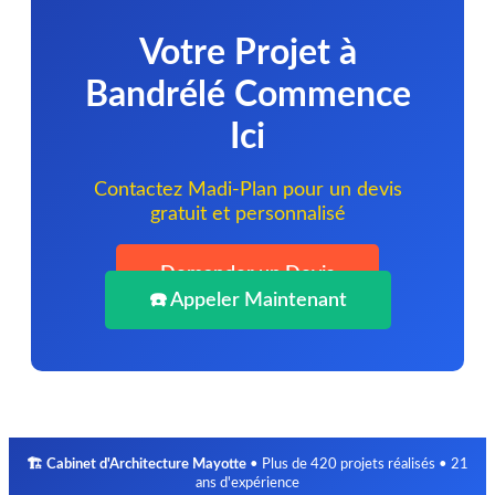
Votre Projet à
Bandrélé Commence
Ici
Contactez Madi-Plan pour un devis
gratuit et personnalisé
Demander un Devis
☎️ Appeler Maintenant
🏗️ Cabinet d'Architecture Mayotte
• Plus de 420 projets réalisés • 21
ans d'expérience