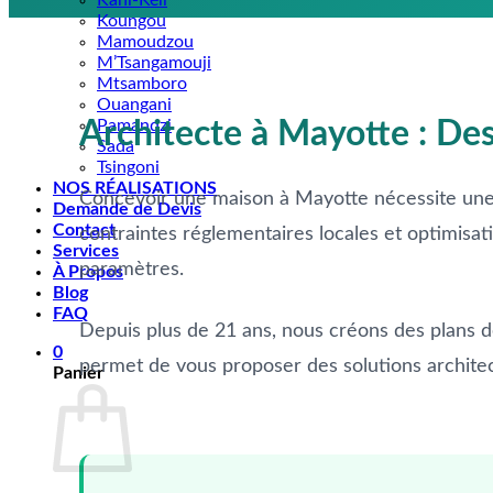
Kani-Kéli
Koungou
Mamoudzou
M’Tsangamouji
Mtsamboro
Ouangani
Architecte à Mayotte : De
Pamandzi
Sada
Tsingoni
NOS RÉALISATIONS
Concevoir une maison à Mayotte nécessite une a
Demande de Devis
Contact
contraintes réglementaires locales et optimisat
Services
paramètres.
À Propos
Blog
FAQ
Depuis plus de 21 ans, nous créons des plans de
0
permet de vous proposer des solutions archit
Panier