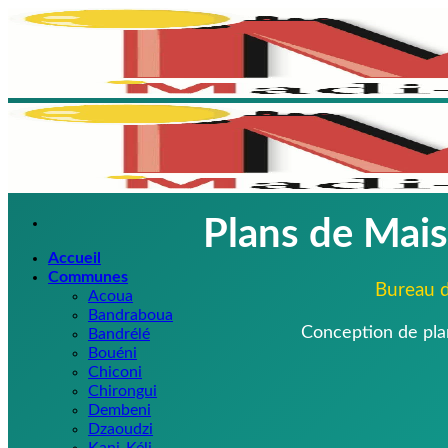
Passer
au
contenu
Plans de Mais
Accueil
Communes
Bureau d
Acoua
Bandraboua
Conception de plan
Bandrélé
Bouéni
Chiconi
Chirongui
Dembeni
Dzaoudzi