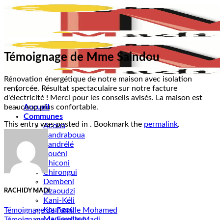
Passer
au
contenu
Témoignage de Mme Saindou
Rénovation énergétique de notre maison avec isolation
renforcée. Résultat spectaculaire sur notre facture
d'électricité ! Merci pour les conseils avisés. La maison est
beaucoup plus confortable.
Accueil
Communes
This entry was posted in . Bookmark the
permalink
.
Acoua
Bandraboua
Bandrélé
Bouéni
Chiconi
Chirongui
Dembeni
Dzaoudzi
RACHIDY MADI
Kani-Kéli
Koungou
Témoignage de Famille Mohamed
Mamoudzou
Témoignage de Famille Madi