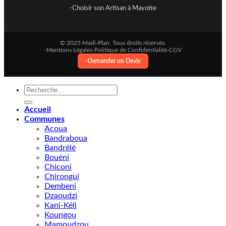
-Choisir son Artisan à Mayotte
© 2025 Madi-Plan. Tous droits réservés.
-Mentions Légales
-Politique de Confidentialité
-CGV
-Demander un Devis
Recherche
pour :
Accueil
Communes
Acoua
Bandraboua
Bandrélé
Bouéni
Chiconi
Chirongui
Dembeni
Dzaoudzi
Kani-Kéli
Koungou
Mamoudzou