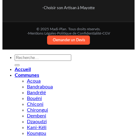
-Choisir son Artisan à Mayotte
© 2025 Madi-Plan. Tous droits réservés.
-Mentions Légales
-Politique de Confidentialité
-CGV
-Demander un Devis
Recherche
pour :
Accueil
Communes
Acoua
Bandraboua
Bandrélé
Bouéni
Chiconi
Chirongui
Dembeni
Dzaoudzi
Kani-Kéli
Koungou