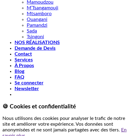
Mamoudzou
M’Tsangamouji
Mtsamboro
Ouangani
Pamandzi
Sada
Tsingoni
NOS RÉALISATIONS
Demande de Devis
Contact
Services
À Propos
Blog
FAQ
Se connecter
Newsletter
🍪 Cookies et confidentialité
Nous utilisons des cookies pour analyser le trafic de notre
site et améliorer votre expérience. Vos données sont
anonymisées et ne sont jamais partagées avec des tiers.
En
savoir plus