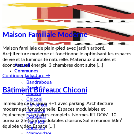
Passer
au
contenu
Maison Familiale Moderne
Maison familiale de plain-pied avec jardin arboré.
Architecture moderne et fonctionnelle optimisant les espaces
de vie et la luminosité naturelle. Matériaux durables et
économes en énergie. 3 chambres dont suite […]
Accueil
Communes
Continuer la lecture
→
Acoua
Bandraboua
Bandrélé
Bâtiment Bureaux Chiconi
Bouéni
Chiconi
Immeuble de bureaux R+1 avec parking. Architecture
Chirongui
moderne et fonctionnelle. Espaces modulables et
Dembeni
équipements tertiaires complets. Normes RT DOM. 10
Dzaoudzi
bureaux 25-50m² modulables cloisons Salle réunion 60m²
Kani-Kéli
équipée vidéo Espace […]
Koungou
Mamoudzou